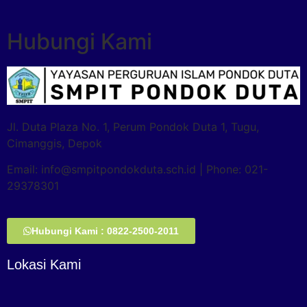
Hubungi Kami
Jl. Duta Plaza No. 1, Perum Pondok Duta 1, Tugu,
Cimanggis, Depok
Email: info@smpitpondokduta.sch.id | Phone: 021-
29378301
Hubungi Kami : 0822-2500-2011
Lokasi Kami