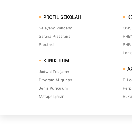
content
PROFIL SEKOLAH
K
Selayang Pandang
OSIS
Sarana Prasarana
PHB
Prestasi
PHBI
Lom
KURIKULUM
AP
Jadwal Pelajaran
Program Al-qur'an
E-Le
Jenis Kurikulum
Perp
Matapelajaran
Buku