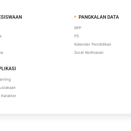
ESISWAAN
PANGKALAN DATA
RPP
N
P5
Kalender Pendidikan
ba
Surat Kedinasan
LIKASI
arning
ustakaan
 Karakter