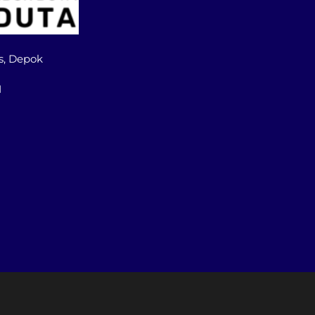
s, Depok
1