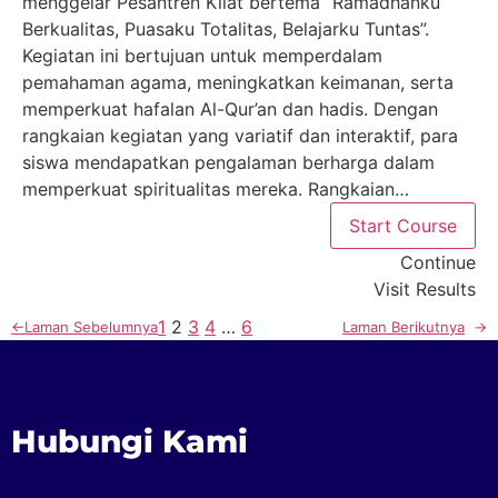
menggelar Pesantren Kilat bertema “Ramadhanku
Berkualitas, Puasaku Totalitas, Belajarku Tuntas”.
Kegiatan ini bertujuan untuk memperdalam
pemahaman agama, meningkatkan keimanan, serta
memperkuat hafalan Al-Qur’an dan hadis. Dengan
rangkaian kegiatan yang variatif dan interaktif, para
siswa mendapatkan pengalaman berharga dalam
memperkuat spiritualitas mereka. Rangkaian…
Start Course
Continue
Visit Results
1
2
3
4
…
6
←
Laman Sebelumnya
Laman Berikutnya
→
Hubungi Kami