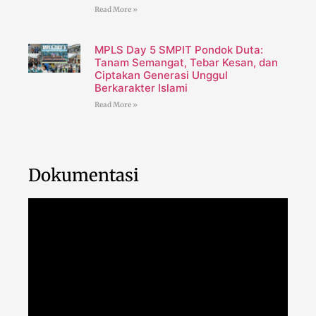
Read More »
MPLS Day 5 SMPIT Pondok Duta:
Tanam Semangat, Tebar Kesan, dan
Ciptakan Generasi Unggul
Berkarakter Islami
Read More »
Dokumentasi