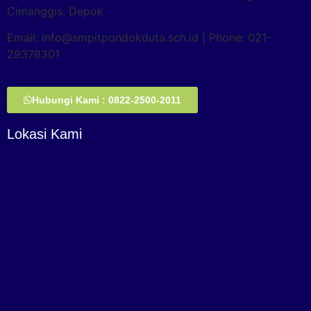
Cimanggis, Depok
Email: info@smpitpondokduta.sch.id | Phone: 021-
29378301
Hubungi Kami : 0822-2500-2011
Lokasi Kami