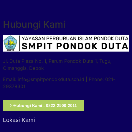
Hubungi Kami
Jl. Duta Plaza No. 1, Perum Pondok Duta 1, Tugu,
Cimanggis, Depok
Email: info@smpitpondokduta.sch.id | Phone: 021-
29378301
Hubungi Kami : 0822-2500-2011
Lokasi Kami